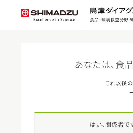
食品・環境検査分野 
食品検査の基礎知識
ホーム
>
製品・サービス
>
アキュディア™ 白糖加SS寒天培地 顆
製品・サービス
アキ
AccuDi
注目製品紹介