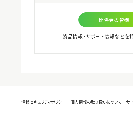
ISO準
微生物検査用
環境検査用
食物アレルゲン検査用
細胞培養関連
ビオメリュー社商品
株式会社島津製作所 分析計測
機器のご紹介