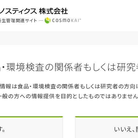
衛生管理関連サイト
製品・サービス
サポート
ISO組成） 顆粒
ュディア™ 緩衝ペプトン水（BPW I
a™ Buffered Peptone Water (BPW ISO)