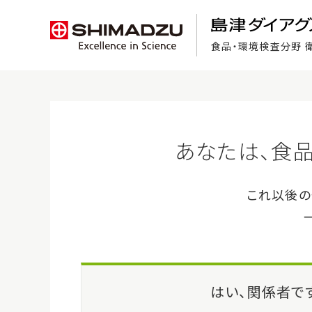
食品・環境検査分野 
食品検査の基礎知識
ホーム
>
製品・サービス
>
アキュディア™ 緩衝ペプトン水（BPW 
製品・サービス
アキ
AccuDi
注目製品紹介