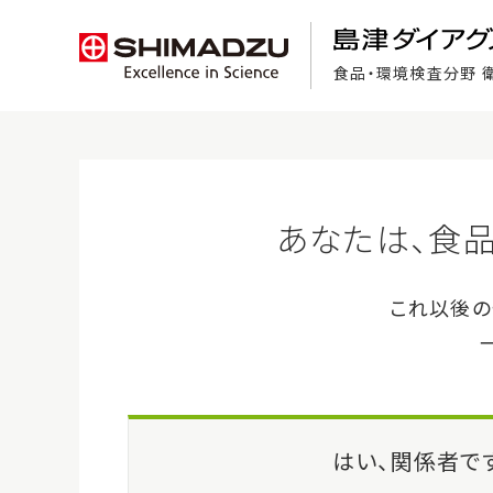
食品・環境検査分野 
食品検査の基礎知識
ホーム
>
製品・サービス
>
フェイバーG 染色液A ビクトリアブル
製品・サービス
フェ
Favor 
注目製品紹介