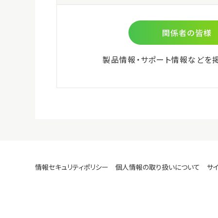
微生物検査用
環境検査用
食物アレルゲン検査用
細胞培養関連
ビオメリュー社商品
株式会社島津製作所 分析計測
機器のご紹介