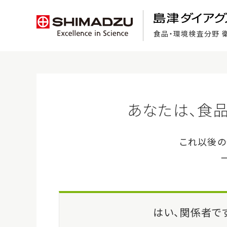
食品・環境検査分野 
食品検査の基礎知識
ホーム
>
製品・サービス
>
コンパクトドライ™ LM
製品・サービス
コン
Compa
注目製品紹介