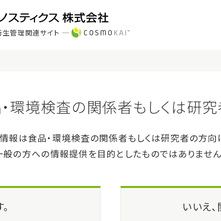
衛生管理関連サイト
製品・サービス
サポート
パクトドライ™ LM
ctDry™ LM