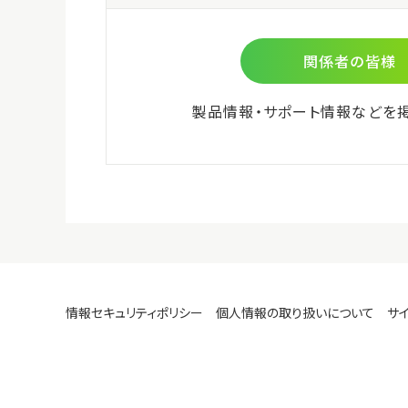
微生物検査用
環境検査用
食物アレルゲン検査用
細胞培養関連
ビオメリュー社商品
株式会社島津製作所 分析計測
機器のご紹介