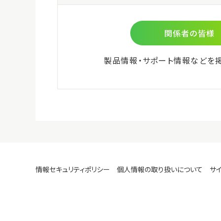
微生物検査用
環境検査用
食物アレルゲン検査用
細胞培養関連
ビオメリュー社商品
株式会社島津製作所 分析計測
機器のご紹介