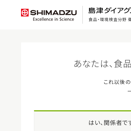
食品・環境検査分野 
食品検査の基礎知識
ホーム
>
製品・サービス
>
FAテストⅡ 抽出用試薬
製品・サービス
FA
FA test
注目製品紹介