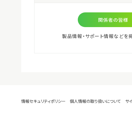
製品
微生物検査用
3395
環境検査用
包装
食物アレルゲン検査用
25回
細胞培養関連
希望
ビオメリュー社商品
￥33,
株式会社島津製作所 分析計測
機器のご紹介
製品