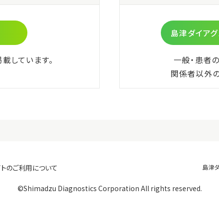
コード
統一商品コード
9
302339594
使用期限
納入価格
300
概要