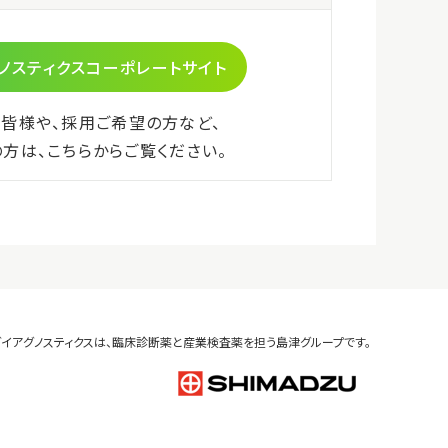
JANコード
4987302339594
貯蔵方法
2～8℃