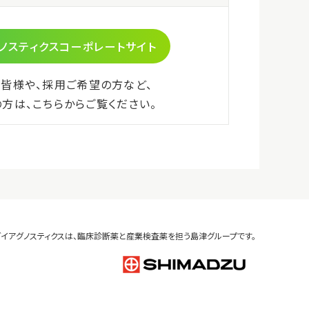
JANコード
4987302831036
貯蔵方法
-20℃