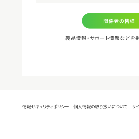
製品
微生物検査用
8310
環境検査用
包装
食物アレルゲン検査用
500
細胞培養関連
希望
ビオメリュー社商品
￥39,
株式会社島津製作所 分析計測
機器のご紹介
製品