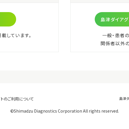
コード
統一商品コード
3
302831036
使用期限
テスト
製造後36ヵ月間
納入価格
000
概要